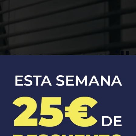
sianas en mill
Montaje y mantenimiento de persianas
manuales y automáticas.​