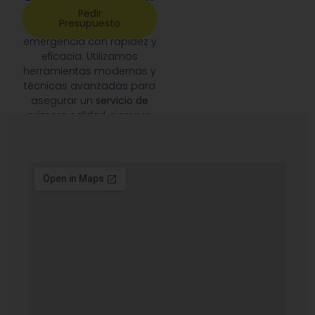
de la semana
, para
Pedir
Presupuesto
atender cualquier
emergencia con rapidez y
eficacia. Utilizamos
herramientas modernas y
técnicas avanzadas para
asegurar un
servicio de
primera calidad
, siempre
priorizando la satisfacción
de nuestros clientes.