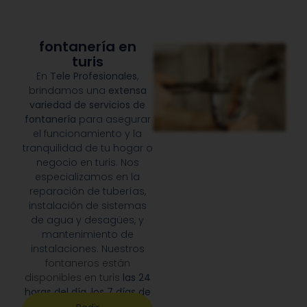
fontanería en
turis
En
Tele Profesionales
,
brindamos una
extensa
variedad de servicios de
fontanería
para asegurar
el funcionamiento y la
tranquilidad de tu hogar o
negocio en turis. Nos
especializamos en la
reparación de tuberías,
instalación de sistemas
de agua y desagües, y
mantenimiento de
instalaciones. Nuestros
fontaneros están
disponibles en turis
las 24
horas del día, los 7 días de
la semana
, para atender