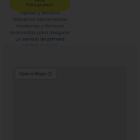
Pedir
Presupuesto
cualquier emergencia con
rapidez y eficacia.
Utilizamos herramientas
modernas y técnicas
avanzadas para asegurar
un
servicio de primera
calidad
, siempre
priorizando la satisfacción
de nuestros clientes.