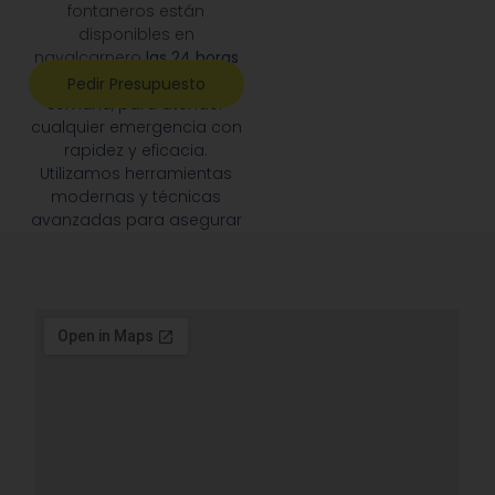
fontaneros están
disponibles en
navalcarnero
las 24 horas
del día, los 7 días de la
Pedir Presupuesto
semana
, para atender
cualquier emergencia con
rapidez y eficacia.
Utilizamos herramientas
modernas y técnicas
avanzadas para asegurar
un
servicio de primera
calidad
, siempre
priorizando la satisfacción
de nuestros clientes.