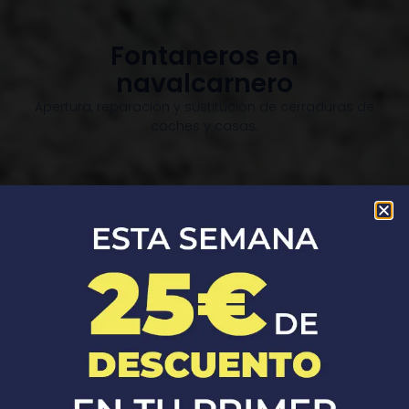
Fontaneros en
navalcarnero
Apertura, reparación y sustitución de cerraduras de
coches y casas.​