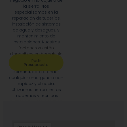
negocio en horcajuelo de
la sierra. Nos
especializamos en la
reparación de tuberías,
instalación de sistemas
de agua y desagües, y
mantenimiento de
instalaciones. Nuestros
fontaneros están
disponibles en horcajuelo
de la sierra
las 24 horas
Pedir
Presupuesto
del día, los 7 días de la
semana
, para atender
cualquier emergencia con
rapidez y eficacia.
Utilizamos herramientas
modernas y técnicas
avanzadas para asegurar
un
servicio de primera
calidad
, siempre
priorizando la satisfacción
de nuestros clientes.