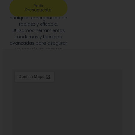
día, los 7 días de la
Pedir
Presupuesto
semana
, para atender
cualquier emergencia con
rapidez y eficacia.
Utilizamos herramientas
modernas y técnicas
avanzadas para asegurar
un
servicio de primera
calidad
, siempre
priorizando la satisfacción
de nuestros clientes.