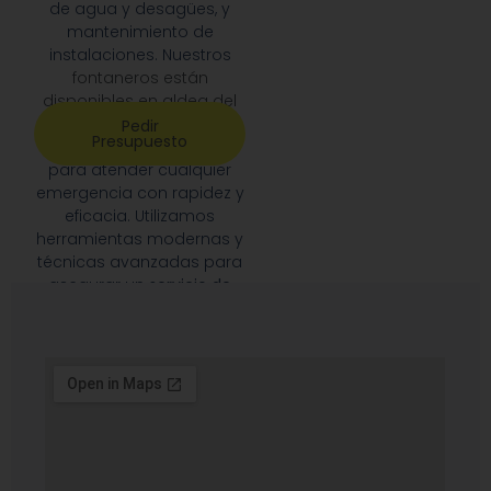
de agua y desagües, y
mantenimiento de
instalaciones. Nuestros
fontaneros están
disponibles en aldea del
fresno
las 24 horas del día,
Pedir
Presupuesto
los 7 días de la semana
,
para atender cualquier
emergencia con rapidez y
eficacia. Utilizamos
herramientas modernas y
técnicas avanzadas para
asegurar un
servicio de
primera calidad
, siempre
priorizando la satisfacción
de nuestros clientes.