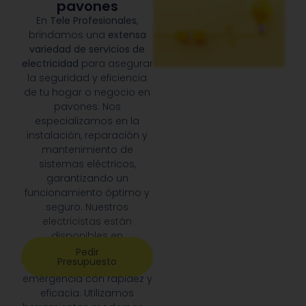
pavones
En
Tele Profesionales
,
brindamos una
extensa
variedad de servicios de
electricidad
para asegurar
la seguridad y eficiencia
de tu hogar o negocio en
pavones. Nos
especializamos en la
instalación, reparación y
mantenimiento de
sistemas eléctricos,
garantizando un
funcionamiento óptimo y
seguro. Nuestros
electricistas están
disponibles en
pavones
24/7
para
Pedir
Presupuesto
responder a cualquier
emergencia con rapidez y
eficacia. Utilizamos