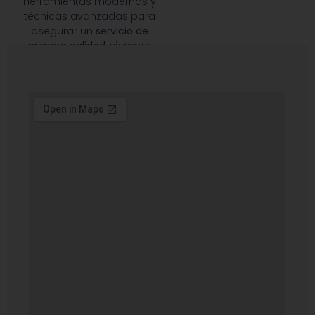
herramientas modernas y
técnicas avanzadas para
asegurar un
servicio de
primera calidad
, siempre
priorizando la satisfacción
de nuestros clientes.