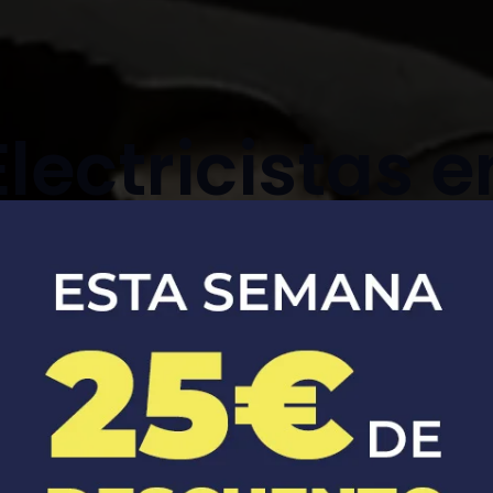
Electricistas e
arapiles
Soluciones eléctricas seguras y
eficientes para tu hogar y negocio.​