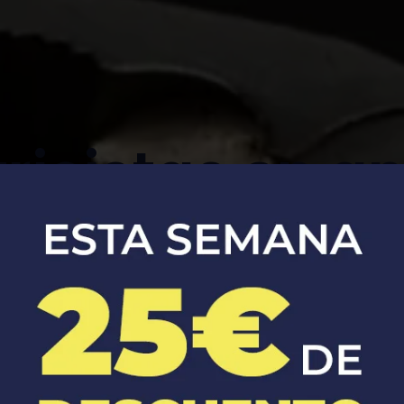
tricistas en an
Soluciones eléctricas seguras y
eficientes para tu hogar y negocio.​