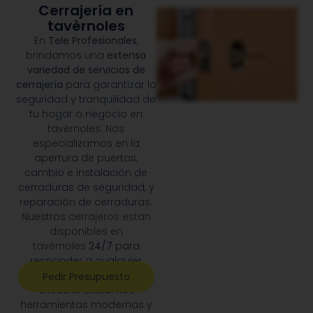
Cerrajería en
tavèrnoles
En
Tele Profesionales
,
brindamos una
extensa
variedad de servicios de
cerrajería
para garantizar la
seguridad y tranquilidad de
tu hogar o negocio en
tavèrnoles. Nos
especializamos en la
apertura de puertas,
cambio e instalación de
cerraduras de seguridad, y
reparación de cerraduras.
Nuestros
cerrajeros están
disponibles en
tavèrnoles
24/7
para
responder a cualquier
emergencia con rapidez y
Pedir Presupuesto
eficacia. Utilizamos
herramientas modernas y