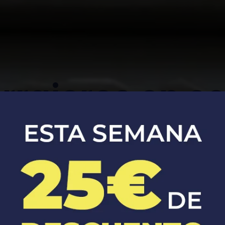
rrajeros en s
Apertura, reparación y sustitución de
cerraduras de coches y casas.​