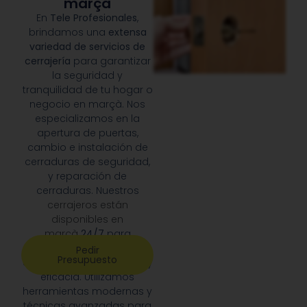
marçà
En
Tele Profesionales
,
brindamos una
extensa
variedad de servicios de
cerrajería
para garantizar
la seguridad y
tranquilidad de tu hogar o
negocio en marçà. Nos
especializamos en la
apertura de puertas,
cambio e instalación de
cerraduras de seguridad,
y reparación de
cerraduras. Nuestros
cerrajeros están
disponibles en
marçà
24/7
para
responder a cualquier
Pedir
Presupuesto
emergencia con rapidez y
eficacia. Utilizamos
herramientas modernas y
técnicas avanzadas para