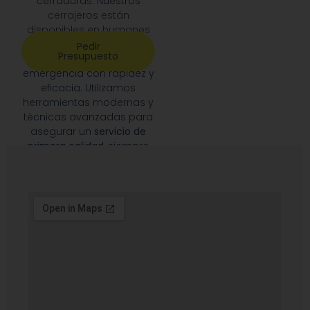
cerraduras. Nuestros
cerrajeros están
disponibles en humanes
de madrid
24/7
para
Pedir
Presupuesto
responder a cualquier
emergencia con rapidez y
eficacia. Utilizamos
herramientas modernas y
técnicas avanzadas para
asegurar un
servicio de
primera calidad
, siempre
priorizando la satisfacción
de nuestros clientes.