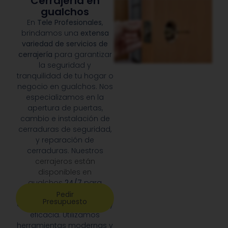
Cerrajería en
gualchos
En
Tele Profesionales
,
brindamos una
extensa
variedad de servicios de
cerrajería
para garantizar
la seguridad y
tranquilidad de tu hogar o
negocio en gualchos. Nos
especializamos en la
apertura de puertas,
cambio e instalación de
cerraduras de seguridad,
y reparación de
cerraduras. Nuestros
cerrajeros están
disponibles en
gualchos
24/7
para
responder a cualquier
Pedir
Presupuesto
emergencia con rapidez y
eficacia. Utilizamos
herramientas modernas y