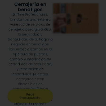
Cerrajería en
benafigos
En
Tele Profesionales
,
brindamos una
extensa
variedad de servicios de
cerrajería
para garantizar
la seguridad y
tranquilidad de tu hogar o
negocio en benafigos.
Nos especializamos en la
apertura de puertas,
cambio e instalación de
cerraduras de seguridad,
y reparación de
cerraduras. Nuestros
cerrajeros están
disponibles en
benafigos
24/7
para
responder a cualquier
Pedir
Presupuesto
emergencia con rapidez y
eficacia. Utilizamos