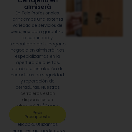
Cerrajería en
almiserà
En
Tele Profesionales
,
brindamos una
extensa
variedad de servicios de
cerrajería
para garantizar
la seguridad y
tranquilidad de tu hogar o
negocio en almiserà. Nos
especializamos en la
apertura de puertas,
cambio e instalación de
cerraduras de seguridad,
y reparación de
cerraduras. Nuestros
cerrajeros están
disponibles en
almiserà
24/7
para
responder a cualquier
Pedir
Presupuesto
emergencia con rapidez y
eficacia. Utilizamos
herramientas modernas y