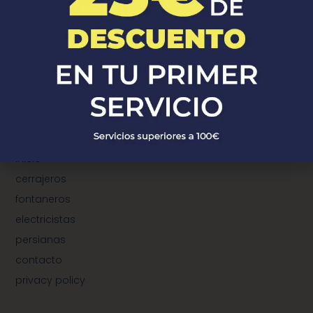
¿Donde Estamos?
¿dónde estamos?
municipios de cerrajeros
municipios de fontaneros
municipios de electricistas
municipios de instalación de persianas
TeleProfersionales
inicio
cerrajeros
fontaneros
electricistas
persianas
contacto
privacy policy