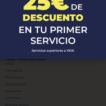
¿Donde Estamos?
¿dónde estamos?
municipios de cerrajeros
municipios de fontaneros
municipios de electricistas
municipios de instalación de persianas
TeleProfersionales
inicio
cerrajeros
fontaneros
electricistas
persianas
contacto
privacy policy