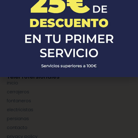
¿Donde Estamos?
¿dónde estamos?
municipios de cerrajeros
municipios de fontaneros
municipios de electricistas
municipios de instalación de persianas
TeleProfersionales
inicio
cerrajeros
fontaneros
electricistas
persianas
contacto
privacy policy