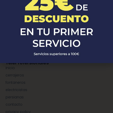
¿Donde Estamos?
¿dónde estamos?
municipios de cerrajeros
municipios de fontaneros
municipios de electricistas
municipios de instalación de persianas
TeleProfersionales
inicio
cerrajeros
fontaneros
electricistas
persianas
contacto
privacy policy