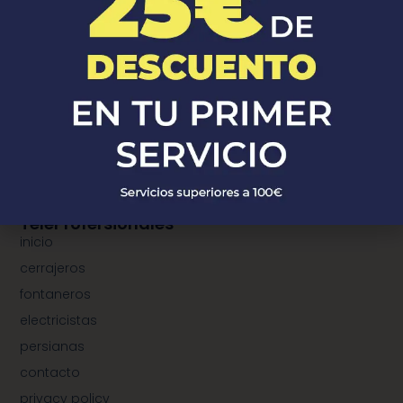
¿Donde Estamos?
¿dónde estamos?
municipios de cerrajeros
municipios de fontaneros
municipios de electricistas
municipios de instalación de persianas
TeleProfersionales
inicio
cerrajeros
fontaneros
electricistas
persianas
contacto
privacy policy