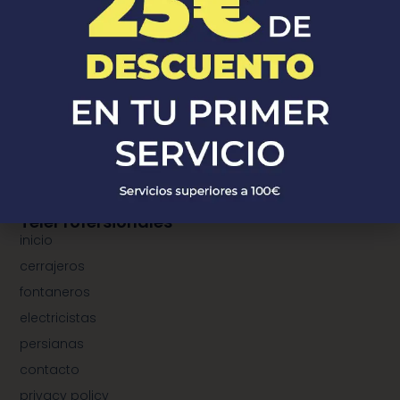
¿Donde Estamos?
¿dónde estamos?
municipios de cerrajeros
municipios de fontaneros
municipios de electricistas
municipios de instalación de persianas
TeleProfersionales
inicio
cerrajeros
fontaneros
electricistas
persianas
contacto
privacy policy