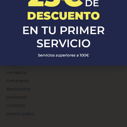
¿Donde Estamos?
¿dónde estamos?
municipios de cerrajeros
municipios de fontaneros
municipios de electricistas
municipios de instalación de persianas
TeleProfersionales
inicio
cerrajeros
fontaneros
electricistas
persianas
contacto
privacy policy