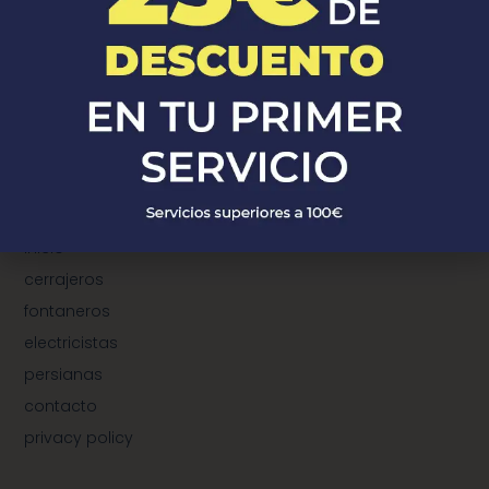
¿Donde Estamos?
¿dónde estamos?
municipios de cerrajeros
municipios de fontaneros
municipios de electricistas
municipios de instalación de persianas
TeleProfersionales
inicio
cerrajeros
fontaneros
electricistas
persianas
contacto
privacy policy