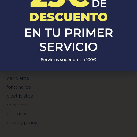
¿Donde Estamos?
¿dónde estamos?
municipios de cerrajeros
municipios de fontaneros
municipios de electricistas
municipios de instalación de persianas
TeleProfersionales
inicio
cerrajeros
fontaneros
electricistas
persianas
contacto
privacy policy