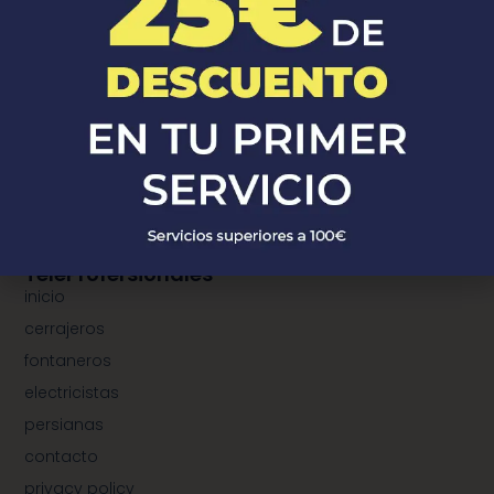
¿Donde Estamos?
¿dónde estamos?
municipios de cerrajeros
municipios de fontaneros
municipios de electricistas
municipios de instalación de persianas
TeleProfersionales
inicio
cerrajeros
fontaneros
electricistas
persianas
contacto
privacy policy